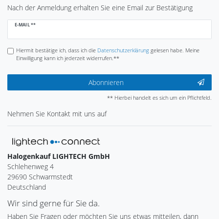
Nach der Anmeldung erhalten Sie eine Email zur Bestätigung
Newsletter
E-MAIL **
Honig
Hiermit bestätige ich, dass ich die
Daten­schutz­erklärung
gelesen habe. Meine
Einwilligung kann ich jederzeit widerrufen.**
Abonnieren
** Hierbei handelt es sich um ein Pflichtfeld.
Nehmen Sie
Kontakt
mit uns auf
Halogenkauf LIGHTECH GmbH
Schlehenweg 4
29690 Schwarmstedt
Deutschland
Wir sind gerne für Sie da.
Haben Sie Fragen oder möchten Sie uns etwas mitteilen, dann