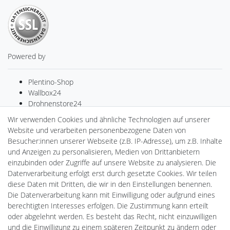
Powered by
Plentino-Shop
Wallbox24
Drohnenstore24
Cardanlight-Shop
Wir verwenden Cookies und ähnliche Technologien auf unserer
Batteriespeicher
Website und verarbeiten personenbezogene Daten von
PlentiSolar
Besucher:innen unserer Webseite (z.B. IP-Adresse), um z.B. Inhalte
Gebrauchtlicht
und Anzeigen zu personalisieren, Medien von Drittanbietern
Ledkauf
einzubinden oder Zugriffe auf unsere Website zu analysieren. Die
DEYESOLAR
Datenverarbeitung erfolgt erst durch gesetzte Cookies. Wir teilen
gAGaLamp
diese Daten mit Dritten, die wir in den Einstellungen benennen.
CardanLight Europe
Die Datenverarbeitung kann mit Einwilligung oder aufgrund eines
FORTIMO LEDs
berechtigten Interesses erfolgen. Die Zustimmung kann erteilt
LED-RETROSHOP
oder abgelehnt werden. Es besteht das Recht, nicht einzuwilligen
MeinUSB
und die Einwilligung zu einem späteren Zeitpunkt zu ändern oder