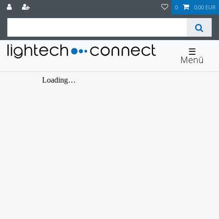
0
0,00 EUR
☰