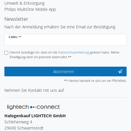
Umwelt & Entsorgung
Philips MultiOne Mobile App
Newsletter
Nach der Anmeldung erhalten Sie eine Email zur Bestätigung
Newsletter
E-MAIL **
Honig
Hiermit bestätige ich, dass ich die
Daten­schutz­erklärung
gelesen habe. Meine
Einwilligung kann ich jederzeit widerrufen.**
Abonnieren
** Hierbei handelt es sich um ein Pflichtfeld.
Nehmen Sie
Kontakt
mit uns auf
Halogenkauf LIGHTECH GmbH
Schlehenweg 4
29690 Schwarmstedt