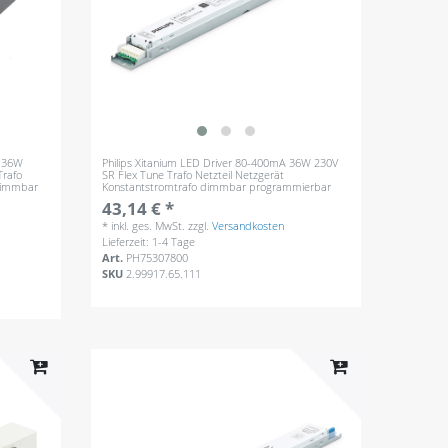
A 36W
Philips Xitanium LED Driver 80-400mA 36W 230V
Trafo
SR Flex Tune Trafo Netzteil Netzgerät
 dimmbar
Konstantstromtrafo dimmbar programmierbar
43,14 € *
*
inkl. ges. MwSt.
zzgl.
Versandkosten
Lieferzeit: 1-4 Tage
Art.
PH75307800
SKU
2.99917.65.111