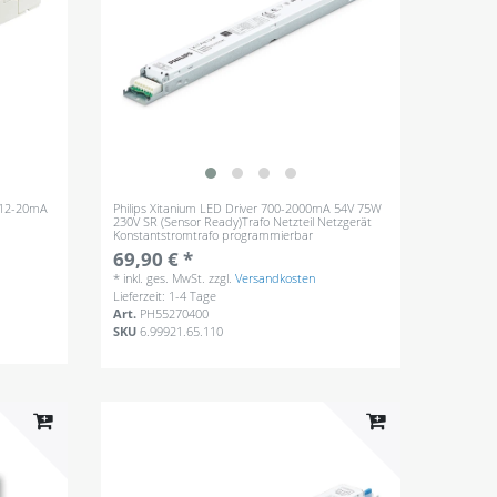
t 12-20mA
Philips Xitanium LED Driver 700-2000mA 54V 75W
230V SR (Sensor Ready)Trafo Netzteil Netzgerät
Konstantstromtrafo programmierbar
69,90 € *
*
inkl. ges. MwSt.
zzgl.
Versandkosten
Lieferzeit: 1-4 Tage
Art.
PH55270400
SKU
6.99921.65.110