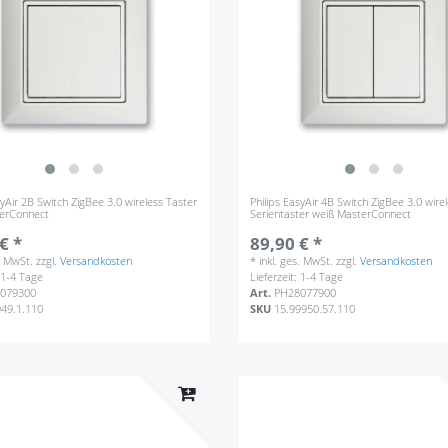
syAir 2B Switch ZigBee 3.0 wireless Taster
Philips EasyAir 4B Switch ZigBee 3.0 wire
erConnect
Serientaster weiß MasterConnect
€ *
89,90 € *
s. MwSt.
zzgl.
Versandkosten
*
inkl. ges. MwSt.
zzgl.
Versandkosten
: 1-4 Tage
Lieferzeit: 1-4 Tage
079300
Art.
PH28077900
949.1.110
SKU
15.99950.57.110