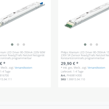
itanium LED Driver 80-350mA 220V 60W
Philips Xitanium LED Driver 80-350mA 
Sensor Ready)Trafo Netzteil Netzgerät
230V SR (Sensor Ready)Trafo Netzteil Ne
tromtrafo programmierbar
Konstantstromtrafo programmierbar
€ *
29,90 € *
s. MwSt.
zzgl.
Versandkosten
*
inkl. ges. MwSt.
zzgl.
Versandkosten
: 1-4 Tage
Lieferzeit: 1-4 Tage
816700
Art.
PH69814300
915.94.111
SKU
1.99915.94.110