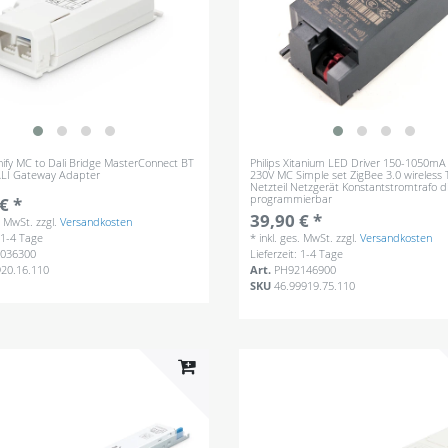
gnify MC to Dali Bridge MasterConnect BT
Philips Xitanium LED Driver 150-1050m
ALI Gateway Adapter
230V MC Simple set ZigBee 3.0 wireless 
Netzteil Netzgerät Konstantstromtrafo
programmierbar
€ *
39,90 € *
s. MwSt.
zzgl.
Versandkosten
: 1-4 Tage
*
inkl. ges. MwSt.
zzgl.
Versandkosten
036300
Lieferzeit: 1-4 Tage
920.16.110
Art.
PH92146900
SKU
46.99919.75.110