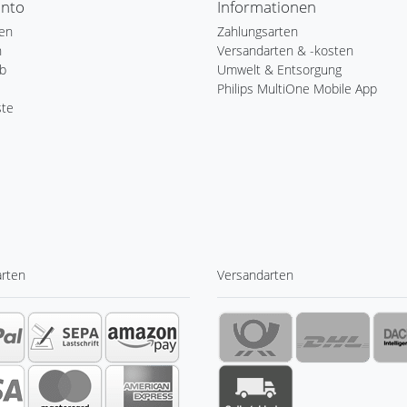
onto
Informationen
ren
Zahlungsarten
n
Versandarten & -kosten
b
Umwelt & Entsorgung
Philips MultiOne Mobile App
ste
arten
Versandarten