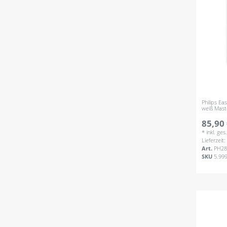
Philips Ea
weiß Mast
85,90 
*
inkl. ge
Lieferzeit
Art.
PH28
SKU
5.99