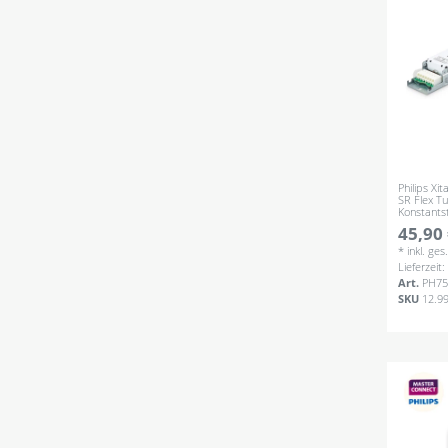
Philips X
SR Flex Tu
Konstant
45,90 
*
inkl. ge
Lieferzeit
Art.
PH75
SKU
12.9