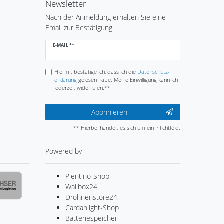
Newsletter
Nach der Anmeldung erhalten Sie eine
Email zur Bestätigung
Newsletter
E-MAIL **
Honig
Hiermit bestätige ich, dass ich die
Daten­schutz­
erklärung
gelesen habe. Meine Einwilligung kann ich
jederzeit widerrufen.**
Abonnieren
** Hierbei handelt es sich um ein Pflichtfeld.
Powered by
Plentino-Shop
Wallbox24
Drohnenstore24
Cardanlight-Shop
Batteriespeicher