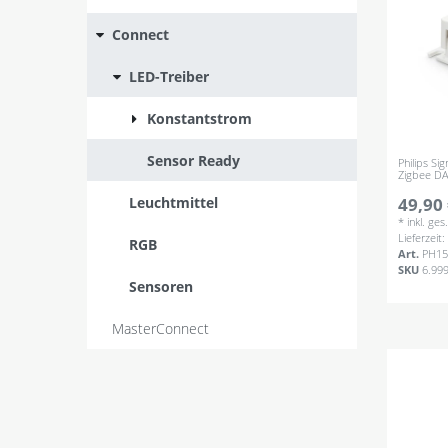
Connect
LED-Treiber
Konstantstrom
Sensor Ready
Philips Si
Zigbee D
Leuchtmittel
49,90 
*
inkl. ge
Lieferzeit
RGB
Art.
PH15
SKU
6.99
Sensoren
MasterConnect