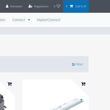
Anmelden
Registrieren
0
0
0,00 EUR
ten
Connect
MasterConnect
Filter