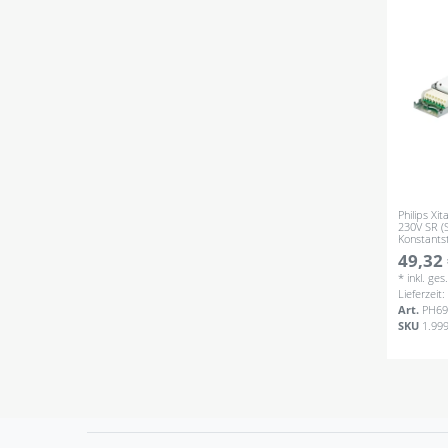
Philips X
230V SR (
Konstants
49,32 
*
inkl. ge
Lieferzeit
Art.
PH69
SKU
1.99