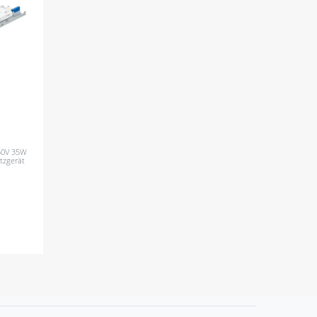
150V 35W
tzgerät