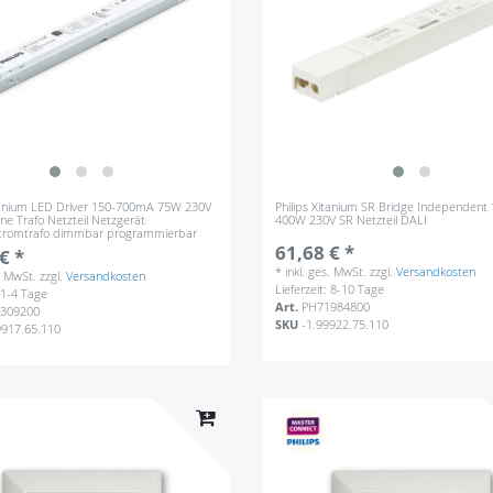
itanium LED Driver 150-700mA 75W 230V
Philips Xitanium SR Bridge Independen
ne Trafo Netzteil Netzgerät
400W 230V SR Netzteil DALI
stromtrafo dimmbar programmierbar
61,68 € *
€ *
*
inkl. ges. MwSt.
zzgl.
Versandkosten
s. MwSt.
zzgl.
Versandkosten
Lieferzeit: 8-10 Tage
: 1-4 Tage
Art.
PH71984800
309200
SKU
-1.99922.75.110
9917.65.110