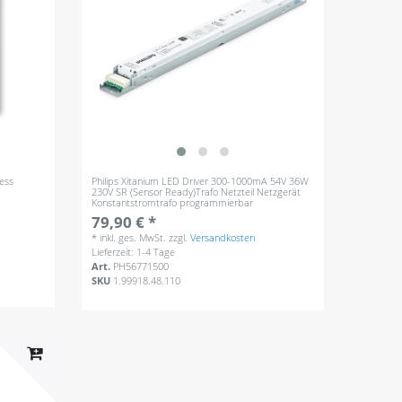
less
Philips Xitanium LED Driver 300-1000mA 54V 36W
230V SR (Sensor Ready)Trafo Netzteil Netzgerät
Konstantstromtrafo programmierbar
79,90 € *
*
inkl. ges. MwSt.
zzgl.
Versandkosten
Lieferzeit: 1-4 Tage
Art.
PH56771500
SKU
1.99918.48.110